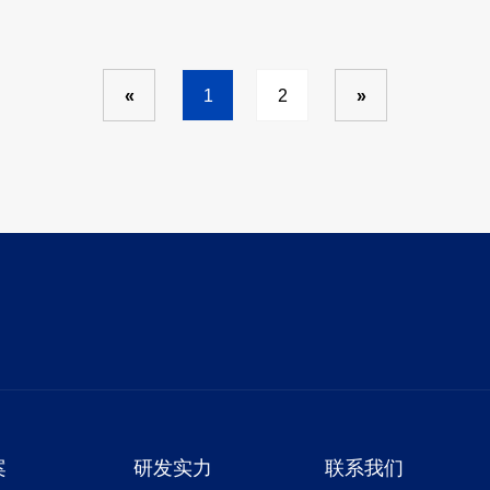
«
1
2
»
柔性供料器
适用于散料，通用性强，可适合多种型号的
物料，应用范围广 ​采用视觉系...
案
研发实力
联系我们