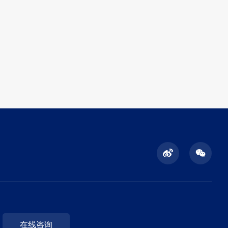
直线振动供料器
适用于散料，通用性强，可适用多种型号元
件，应用范围广 采用循环筛选元...
在线咨询