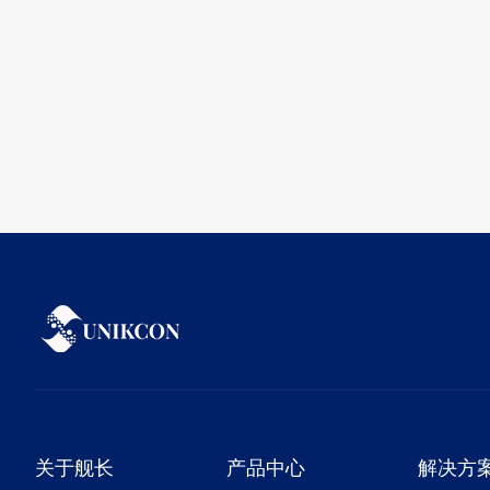
编带供料器
立式或卧式包装，为引脚元件的标准化包装 ​
换型时仅需沿导入机构放置新...
关于舰长
产品中心
解决方