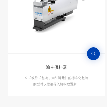
适用于散料，单层(1个元件)/双层(2个元件)
通用性有限，仅适用于尺寸和外形误...
编带供料器
立式或卧式包装，为引脚元件的标准化包装 ​
换型时仅需沿导入机构放置新...